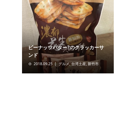
ピーナッツバター?のクラッカーサ
ンド
2018.09.25
グルメ
,
台湾土産
,
新竹市