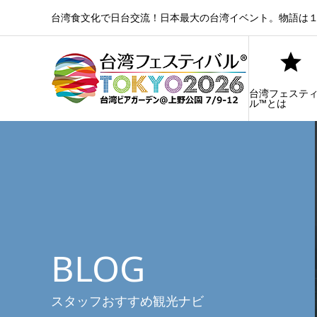
台湾食文化で日台交流！日本最大の台湾イベント。物語は１
台湾フェステ
ル™とは
BLOG
スタッフおすすめ観光ナビ