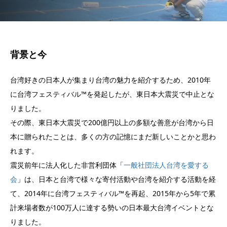
背景と今
台湾好きの⽇本⼈が集まり台湾の魅⼒を紹介するため、2010年
に台湾フェスティバル™を発起したが、東日本大震災で中止とな
りました。
その際、東日本大震災で200億円以上の多額な善意が台湾から日
本に贈られたことは、多くの方の記憶にまだ新しいことかと思わ
れます。
震災前年に法人化した⾮営利団体「
一般社団法人台湾を愛する
会
」は、日本と台湾で様々な寄付活動や台湾を紹介する活動を経
て、2014年に台湾フェスティバル™を再起、2015年から5年で累
計来場者数が100万人に達する勢いの日本最大台湾イベントとな
りました。