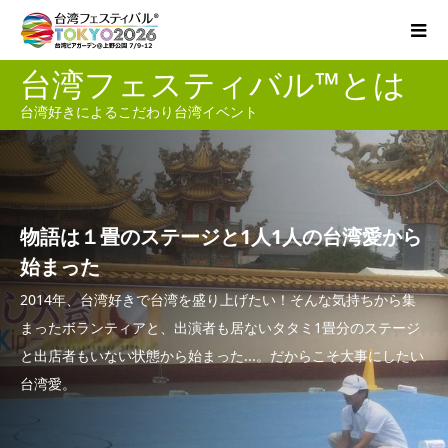
台湾フェスティバル™とは
台湾好きによるこだわり台湾イベント
物語は１畳のステージと1人1人の台湾愛から
始まった
2014年、台湾好きで台湾を盛り上げたい！そんな気持ちから集
まったボランティアと、出演者も居ないタタミ1畳分のステージ
と出店者もいない状態から始まった...。だからこそ大事にしたい
台湾愛。