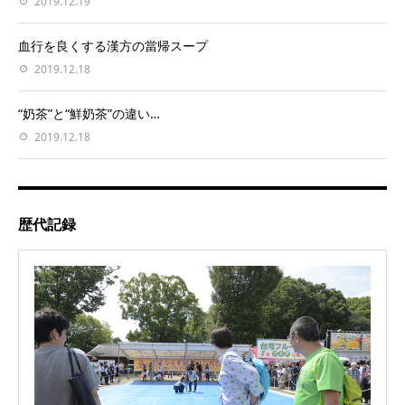
2019.12.19
血行を良くする漢方の當帰スープ
2019.12.18
“奶茶”と“鮮奶茶”の違い…
2019.12.18
歴代記録