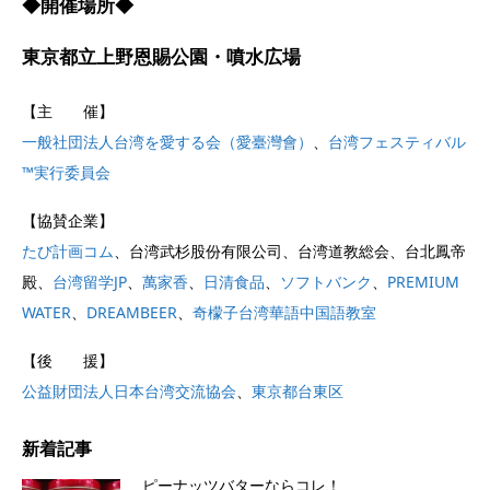
◆開催場所◆
東京都立上野恩賜公園・噴水広場
【主 催】
一般社団法人台湾を愛する会（愛臺灣會）
、
台湾フェスティバル
™実行委員会
【協賛企業】
たび計画コム
、台湾武杉股份有限公司、台湾道教総会、台北鳳帝
殿、
台湾留学JP
、
萬家香
、
日清食品
、
ソフトバンク
、
PREMIUM
WATER
、
DREAMBEER
、
奇檬子台湾華語中国語教室
【後 援】
公益財団法人日本台湾交流協会
、
東京都台東区
新着記事
ピーナッツバターならコレ！