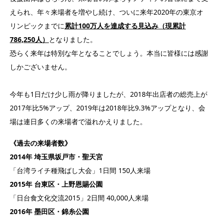
えられ、年々来場者を増やし続け、ついに来年2020年の東京オ
リンピックまでに
累計100万人を達成する見込み（現累計
786,250人）
となりました。
恐らく来年は特別な年となることでしょう。本当に皆様には感謝
しかございません。
今年も1日だけ少し雨が降りましたが、2018年出店者の総売上が
2017年比5%アップ、2019年は2018年比9.3%アップとなり、会
場は連日多くの来場者で溢れかえりました。
《過去の来場者数》
2014年 埼玉県坂戸市・聖天宮
「台湾ライチ種飛ばし大会」1日間 150人来場
2015年 台東区・上野恩賜公園
「日台食文化交流2015」2日間 40,000人来場
2016年 墨田区・錦糸公園