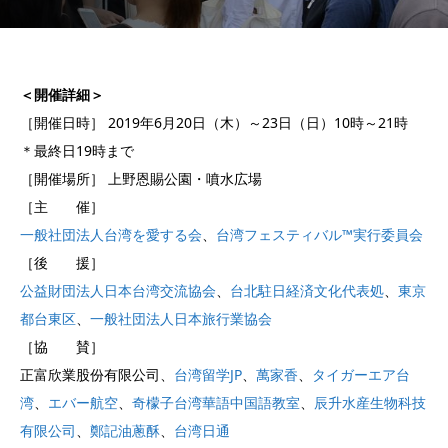
＜開催詳細＞
［開催日時］ 2019年6月20日（木）～23日（日）10時～21時
＊最終日19時まで
［開催場所］ 上野恩賜公園・噴水広場
［主 催］
一般社団法人台湾を愛する会
、
台湾フェスティバル™実行委員会
［後 援］
公益財団法人日本台湾交流協会
、
台北駐日経済文化代表処
、
東京
都台東区
、
一般社団法人日本旅行業協会
［協 賛］
正富欣業股份有限公司、
台湾留学JP
、
萬家香
、
タイガーエア台
湾
、
エバー航空
、
奇檬子台湾華語中国語教室
、
辰升水産生物科技
有限公司
、
鄭記油蔥酥
、
台湾日通