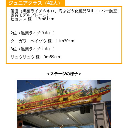
ジュニアクラス（42人）
優勝（黒葉ライチ６キロ、海ぶどう化粧品SUI、エバー航空
協賛モデルプレーン）
ヒョンス 様 13m81cm
2位（黒葉ライチ３キロ）
タニガワ ヘイゾウ 様 11m30cm
3位（黒葉ライチ１キロ）
リュウリュウ 様 9m59cm
＜ステージの様子＞