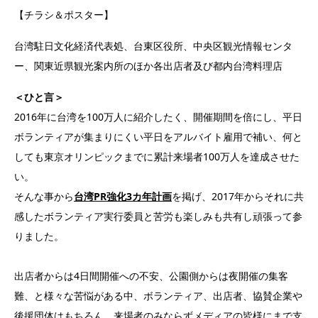
【チラシ＆ポスター】
台湾駐日文化経済代表処、台東区役所、中央区観光情報センタ
ー、関東近県観光案内所のほか各出店者及び都内台湾料理店
＜ひと言＞
2016年に台湾を100万人に紹介したく、開催期間を倍にし、平日
ボランティアが集まりにくい平日をアルバイト雇用で補い、何と
しても東京オリンピックまでに累計来場者100万人を達成させた
い。
そんな事から
台湾PR強化3カ年計画
を掲げ、2017年からそれに共
感したボランティア実行委員と苦労も楽しみも共有し頑張って参
りました。
出店者からは4日間開催への不安、公園側からは夜開催の集客
難、と様々な苦悩がある中、ボランティア、出店者、協賛企業や
後援団体はもちろん、来場者のみならずメディアの皆様にまで支