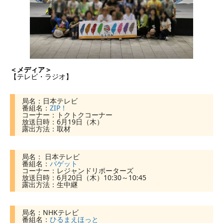
＜メディア＞
【テレビ・ラジオ】
局名：日本テレビ
番組名：
ZIP！
コーナー：トクトクコーナー
放送日時：6月19日（木）
露出方法：取材
局名： 日本テレビ
番組名：
バゲット
コーナー：レジャンドリポーターズ
放送日時：6月20日（木）10:30～10:45
露出方法：生中継
局名：NHKテレビ
番組名：
ひるまえほっと