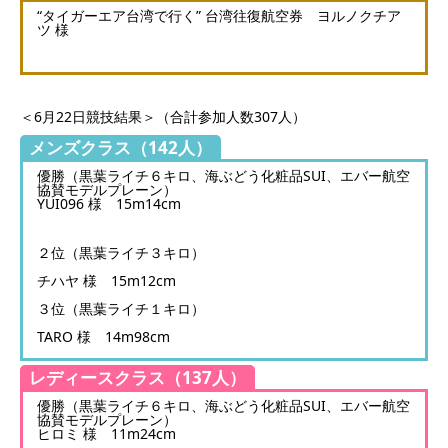
“タイガーエア台湾で行く” 台湾往復航空券 ヨルノクチア
ツ 様
＜6月22日競技結果＞（合計参加人数307人）
メンズクラス（142人）
優勝（黒葉ライチ６キロ、海ぶどう化粧品SUI、エバー航空
協賛モデルプレーン）
YUI096 様 15m14cm
２位（黒葉ライチ３キロ）
チハヤ 様 15m12cm
３位（黒葉ライチ１キロ）
TARO 様 14m98cm
レディースクラス（137人）
優勝（黒葉ライチ６キロ、海ぶどう化粧品SUI、エバー航空
協賛モデルプレーン）
ヒロミ 様 11m24cm