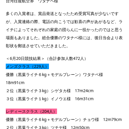
台湾往復航空券 ワタナベ様
多くの入賞者は、賞品発送となったため受賞写真が少ないです
が、入賞連絡の際、電話の向こうでは歓喜の声があがるなど、ラ
イチによってそれぞれの家庭の団らんに一役かったのではと思う
場面もありました。総合優勝のワタナベ様には、後日当会より表
彰状を郵送させていただきました。
＜6月20日競技結果＞（合計参加人数472人）
メンズクラス（229人）
優勝（黒葉ライチ６kg＋モデルプレーン）ワタナベ様
18m91cm
２位（黒葉ライチ３kg）シゲタカ様 17m24cm
３位（黒葉ライチ１kg）イノウエ様 16m31cm
レディースクラス（204人）
優勝（黒葉ライチ６kg＋モデルプレーン）チョウ様 12m79cm
２位（黒葉ライチ３kg）ツチヤ様 12m50cm