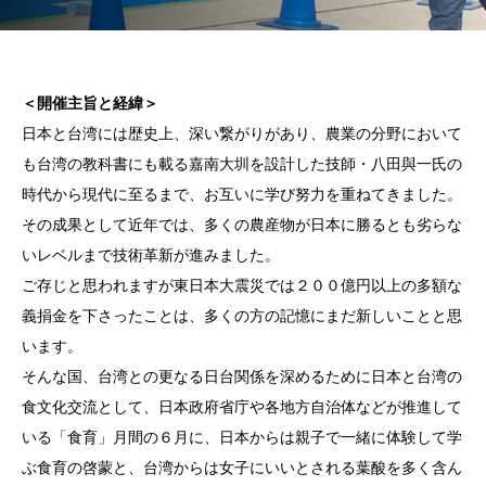
＜開催主旨と経緯＞
日本と台湾には歴史上、深い繋がりがあり、農業の分野において
も台湾の教科書にも載る嘉南大圳を設計した技師・八田與一氏の
時代から現代に至るまで、お互いに学び努力を重ねてきました。
その成果として近年では、多くの農産物が日本に勝るとも劣らな
いレベルまで技術革新が進みました。
ご存じと思われますが東日本大震災では２００億円以上の多額な
義捐金を下さったことは、多くの方の記憶にまだ新しいことと思
います。
そんな国、台湾との更なる日台関係を深めるために日本と台湾の
食文化交流として、日本政府省庁や各地方自治体などが推進して
いる「食育」月間の６月に、日本からは親子で一緒に体験して学
ぶ食育の啓蒙と、台湾からは女子にいいとされる葉酸を多く含ん