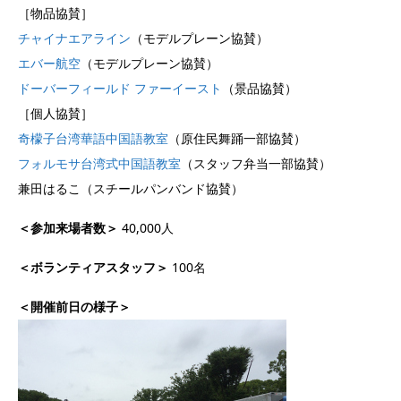
［物品協賛］
チャイナエアライン
（モデルプレーン協賛）
エバー航空
（モデルプレーン協賛）
ドーバーフィールド ファーイースト
（景品協賛）
［個人協賛］
奇檬子台湾華語中国語教室
（原住民舞踊一部協賛）
フォルモサ台湾式中国語教室
（スタッフ弁当一部協賛）
兼田はるこ（スチールパンバンド協賛）
＜参加来場者数＞
40,000人
＜ボランティアスタッフ＞
100名
＜開催前日の様子＞