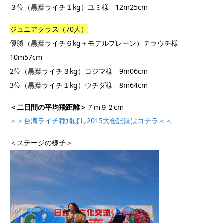
３位（黒葉ライチ１kg）ユミ様 12m25cm
ジュニアクラス（70人）
優勝（黒葉ライチ６kg＋モデルプレーン）テラウチ様
10m57cm
2位（黒葉ライチ３kg）コジマ様 9m06cm
3位（黒葉ライチ１kg）ウチダ様 8m64cm
＜二日間の平均飛距離＞
７m９２cm
＞＞台湾ライチ種飛ばし2015大会記録はコチラ＜＜
＜ステージの様子＞