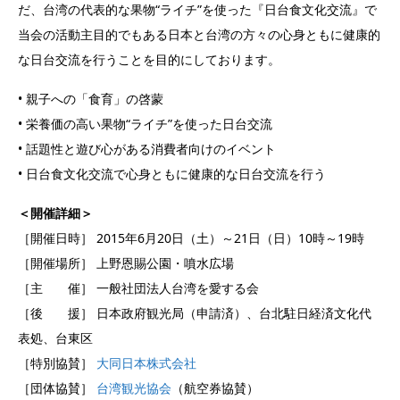
だ、台湾の代表的な果物“ライチ”を使った『日台食文化交流』で
当会の活動主目的でもある日本と台湾の方々の心身ともに健康的
な日台交流を行うことを目的にしております。
• 親子への「食育」の啓蒙
• 栄養価の高い果物“ライチ”を使った日台交流
• 話題性と遊び心がある消費者向けのイベント
• 日台食文化交流で心身ともに健康的な日台交流を行う
＜開催詳細＞
［開催日時］ 2015年6月20日（土）～21日（日）10時～19時
［開催場所］ 上野恩賜公園・噴水広場
［主 催］ 一般社団法人台湾を愛する会
［後 援］ 日本政府観光局（申請済）、台北駐日経済文化代
表処、台東区
［特別協賛］
大同日本株式会社
［団体協賛］
台湾観光協会
（航空券協賛）