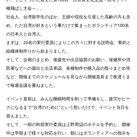
種飛ばし大会～」。
社会人、台湾留学生のほか、主婦や現役を引退した高齢の方も含
め、ただ台湾が好きという事だけで集まったボランティア100名
の日本人と台湾人。
まずは、20名の実行委員によりこの方々に対する説明会、誓約と
組織体制作りから始まりました。
そして、企画のまとめ、後援先や出店協賛のお願い、保健所や消
防署などへの届出と出店承認、各種制作や購入品の取りまとめ等
など、開催までのスケジュールを見ながら開催直前まで夜遅くま
で毎週会議を重ねました。
イベント直前は、みんな睡眠時間を削って準備をし、疲労がピー
クになるまで“台湾のために”という想いだけで、イベント当日を
迎えました。
そして、一部の幹部実行委員は上野周辺のホテルを予約し、開催
中は早朝まで様々な対応を行い、朝にはボランティアへの指示を