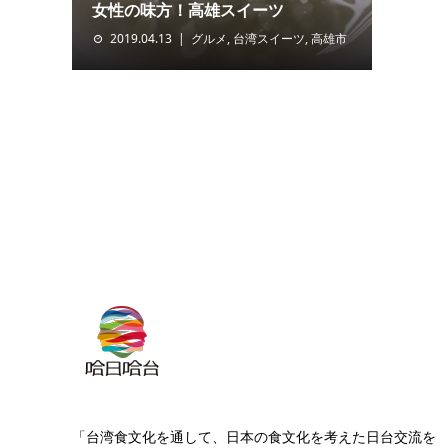
女性の味方！高雄スイーツ
2019.04.13
グルメ
,
台湾スイーツ
,
高雄市
「台湾食文化を通して、日本の食文化を考えた日台交流を