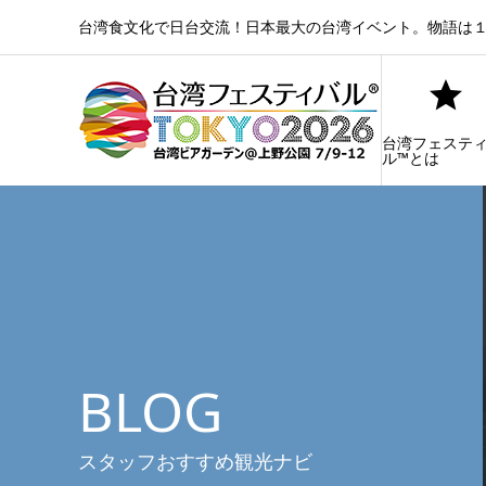
台湾食文化で日台交流！日本最大の台湾イベント。物語は１
台湾フェステ
ル™とは
BLOG
スタッフおすすめ観光ナビ