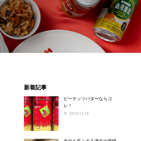
新着記事
ピーナッツバターならコ
レ！
2019.12.19
血行を良くする漢方の當帰