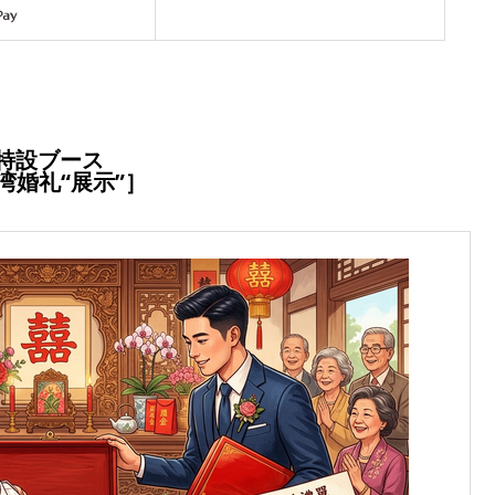
特設ブース
湾婚礼“展示”］