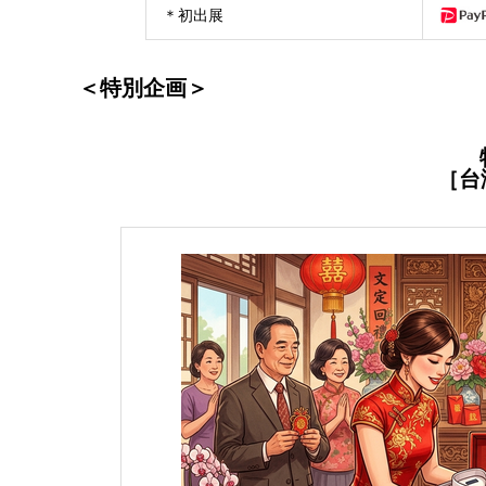
＊初出展
＜特別企画＞
［台