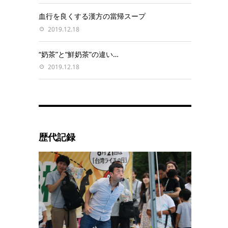
血行を良くする漢方の當帰スープ
2019.12.18
“奶茶”と“鮮奶茶”の違い…
2019.12.18
歴代記録