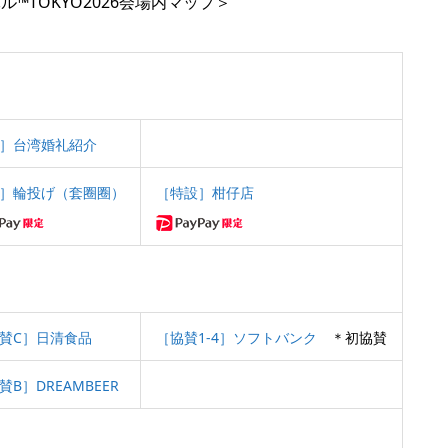
™TOKYO2026会場内マップ＞
］台湾婚礼紹介
］
輪投げ（套圈圈）
［特設］柑仔店
賛C］日清食品
［協賛1-4］ソフトバンク
＊初協賛
B］DREAMBEER