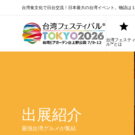
台湾食文化で日台交流！日本最大の台湾イベント。物語は１
台湾フェステ
ル™とは
出展紹介
最強台湾グルメが集結