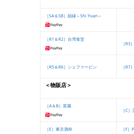
［SA＆SB］囍縁～Shi Yuan～
［R1＆R2］台湾食堂
［R3
［R5＆R6］シェファーピン
［R7
＜物販店＞
［A＆B］茶麗
［C］
［E］
東京酒粋
［F］P