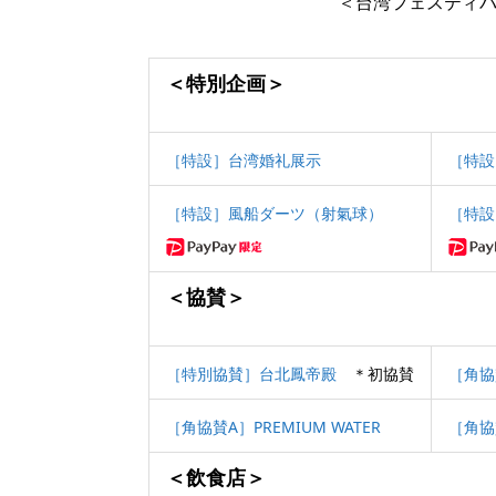
＜台湾フェスティバル
＜特別企画＞
［特設］台湾婚礼展示
［特設
［特設］
風船ダーツ（射氣球）
［特設
＜協賛＞
［特別協賛］台北鳳帝殿
＊初協賛
［角協
［角協賛A］PREMIUM WATER
［角協賛
＜飲食店＞