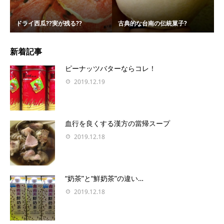
ドライ西瓜??実が残る??
古典的な台南の伝統菓子?
新着記事
ピーナッツバターならコレ！
2019.12.19
血行を良くする漢方の當帰スープ
2019.12.18
“奶茶”と“鮮奶茶”の違い…
2019.12.18