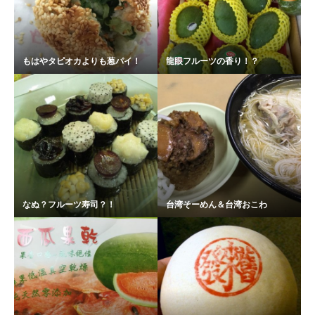
もはやタピオカよりも葱パイ！
龍眼フルーツの香り！？
なぬ？フルーツ寿司？！
台湾そーめん＆台湾おこわ