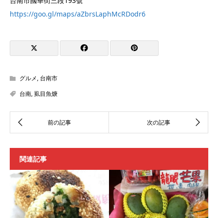
台南市國華街三段193號
https://goo.gl/maps/aZbrsLaphMcRDodr6
グルメ
,
台南市
台南
,
虱目魚焿
関連記事