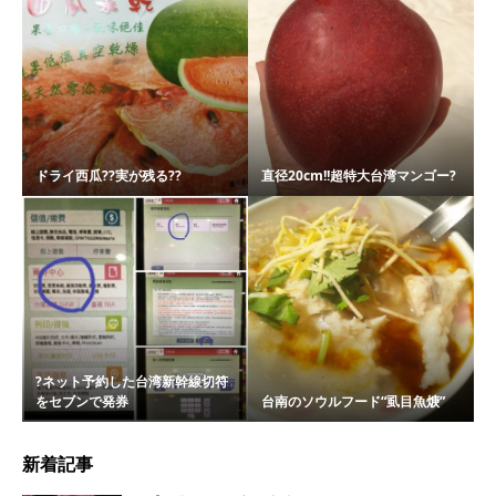
ドライ西瓜??実が残る??
直径20cm!!超特大台湾マンゴー?
?ネット予約した台湾新幹線切符
をセブンで発券
台南のソウルフード“虱目魚焿”
新着記事