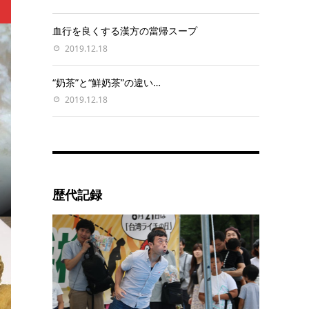
血行を良くする漢方の當帰スープ
2019.12.18
“奶茶”と“鮮奶茶”の違い…
2019.12.18
歴代記録