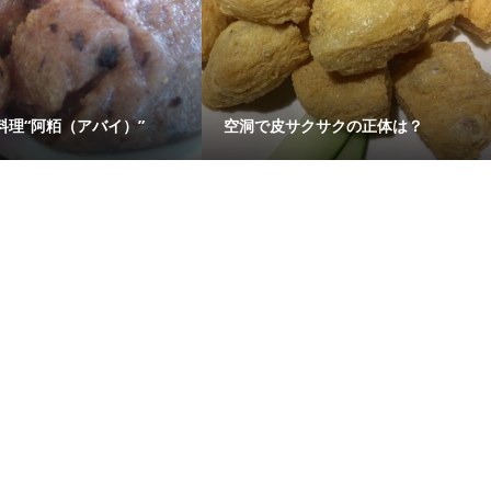
料理“阿粨（アバイ）”
空洞で皮サクサクの正体は？