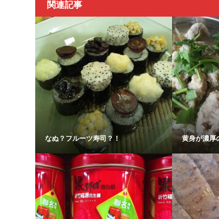
関連記事
なぬ？フルーツ寿司？！
黄身が濃厚