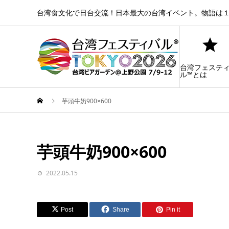
台湾食文化で日台交流！日本最大の台湾イベント。物語は１
台湾フェステ
ル™とは
芋頭牛奶900×600
芋頭牛奶900×600
2022.05.15
Post
Share
Pin it