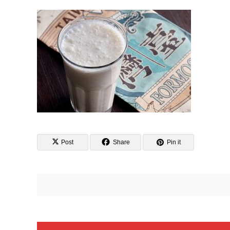
Post
Share
Pin it