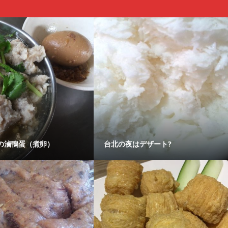
の滷鴨蛋（煮卵）
台北の夜はデザート?