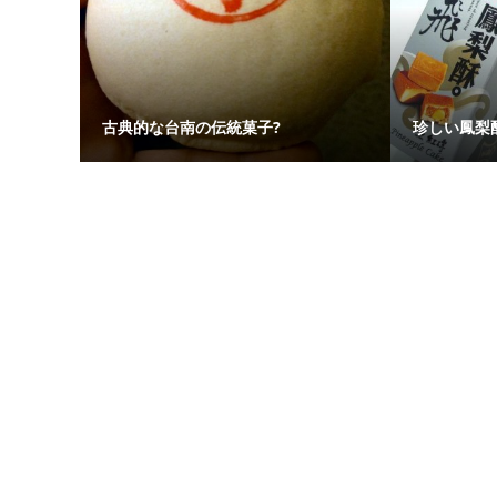
古典的な台南の伝統菓子?
珍しい鳳梨酥