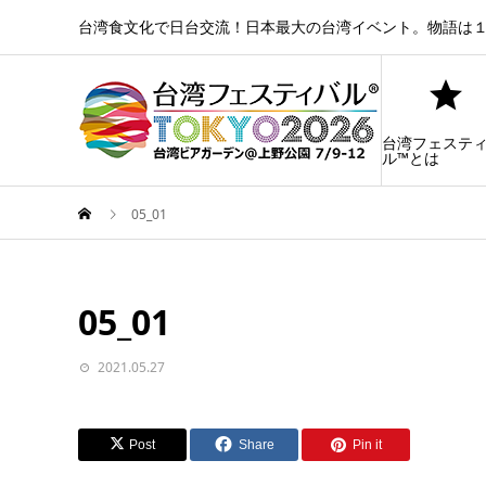
台湾食文化で日台交流！日本最大の台湾イベント。物語は１
台湾フェステ
ル™とは
05_01
05_01
2021.05.27
Post
Share
Pin it