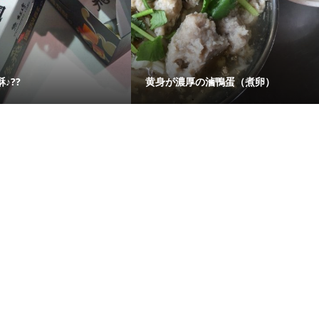
♪??
黄身が濃厚の滷鴨蛋（煮卵）