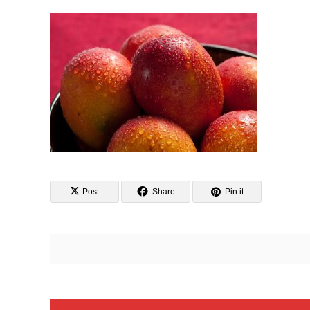
Post
Share
Pin it