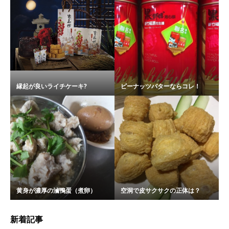
縁起が良いライチケーキ?
ピーナッツバターならコレ！
黄身が濃厚の滷鴨蛋（煮卵）
空洞で皮サクサクの正体は？
新着記事