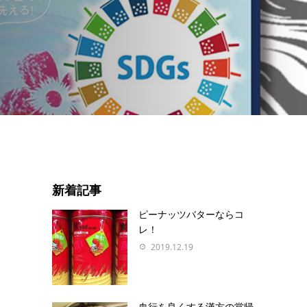
新着記事
ピーナッツバターならコ
レ！
2019.12.19
血行を良くする漢方の當帰