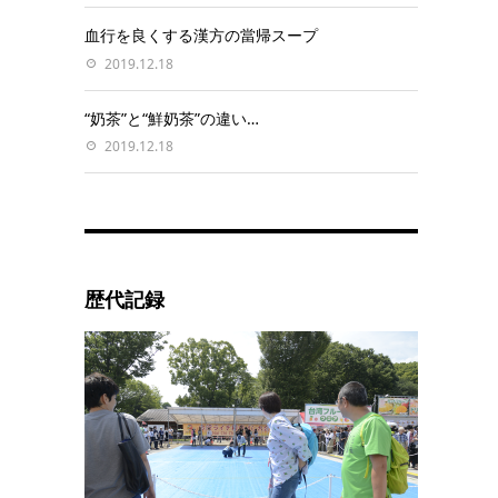
血行を良くする漢方の當帰スープ
2019.12.18
“奶茶”と“鮮奶茶”の違い…
2019.12.18
歴代記録