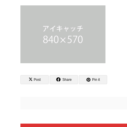
Post
Share
Pin it