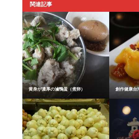
関連記事
黄身が濃厚の滷鴨蛋（煮卵）
創作健康台