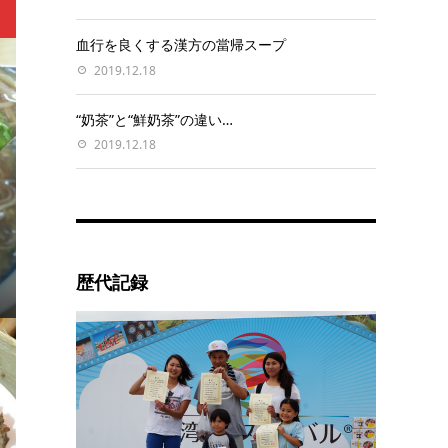
血行を良くする漢方の當帰スープ
2019.12.18
“奶茶”と“鮮奶茶”の違い…
2019.12.18
歴代記録