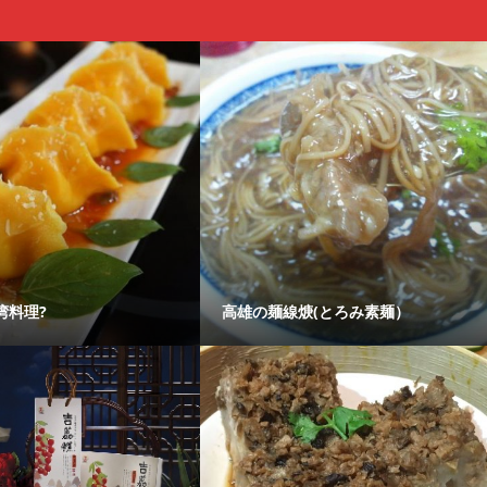
湾料理?
高雄の麺線焿(とろみ素麺）