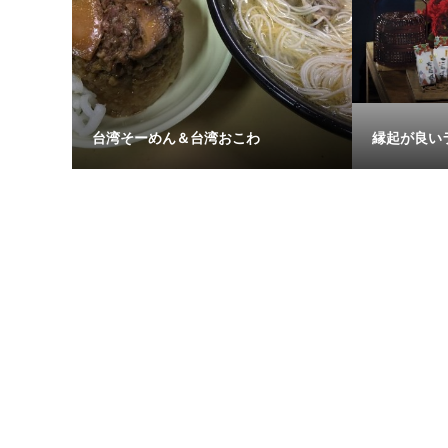
台湾そーめん＆台湾おこわ
縁起が良い