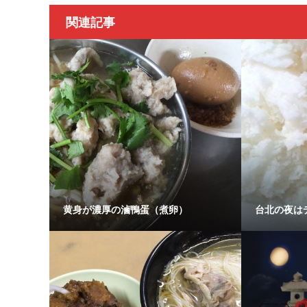
関連記事
黄身が濃厚の滷鴨蛋（煮卵）
台北の夜は