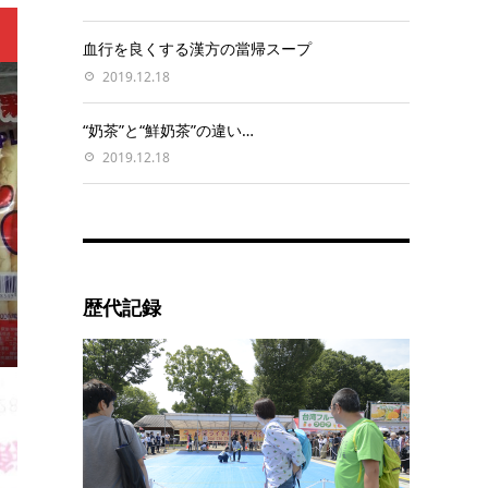
血行を良くする漢方の當帰スープ
2019.12.18
“奶茶”と“鮮奶茶”の違い…
2019.12.18
歴代記録