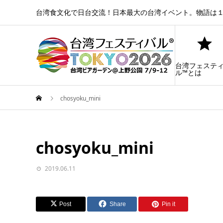
台湾食文化で日台交流！日本最大の台湾イベント。物語は１
台湾フェステ
ル™とは
chosyoku_mini
chosyoku_mini
2019.06.11
Post
Share
Pin it