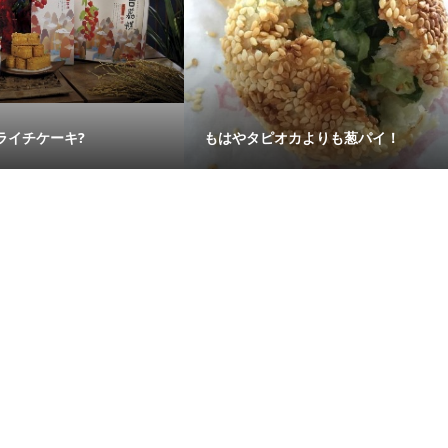
ライチケーキ?
もはやタピオカよりも葱パイ！