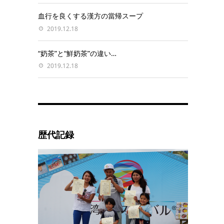
血行を良くする漢方の當帰スープ
2019.12.18
“奶茶”と“鮮奶茶”の違い…
2019.12.18
歴代記録