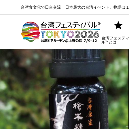
台湾食文化で日台交流！日本最大の台湾イベント。物語は１
台湾フェステ
ル™とは