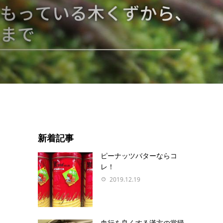
新着記事
ピーナッツバターならコ
レ！
2019.12.19
血行を良くする漢方の當帰