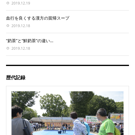
2019.12.19
血行を良くする漢方の當帰スープ
2019.12.18
“奶茶”と“鮮奶茶”の違い…
2019.12.18
歴代記録