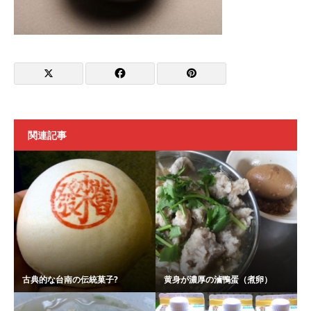
関連記事
古典的な台南の伝統菓子?
黄身が濃厚の滷鴨蛋（煮卵）