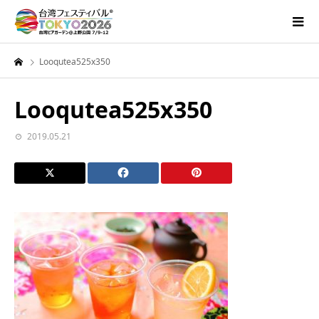
Looqutea525x350
Looqutea525x350
2019.05.21