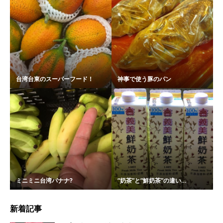
台湾台東のスーパーフード！
神事で使う豚のパン
ミニミニ台湾バナナ?
“奶茶”と“鮮奶茶”の違い…
新着記事