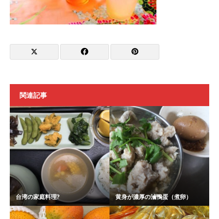
関連記事
台湾の家庭料理?
黄身が濃厚の滷鴨蛋（煮卵）