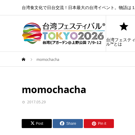
台湾食文化で日台交流！日本最大の台湾イベント。物語は１
台湾フェステ
ル™とは
momochacha
momochacha
2017.05.29
Post
Share
Pin it