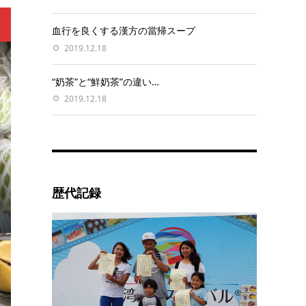
血行を良くする漢方の當帰スープ
2019.12.18
“奶茶”と“鮮奶茶”の違い…
2019.12.18
歴代記録