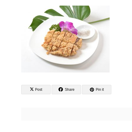
Post
Share
Pin it