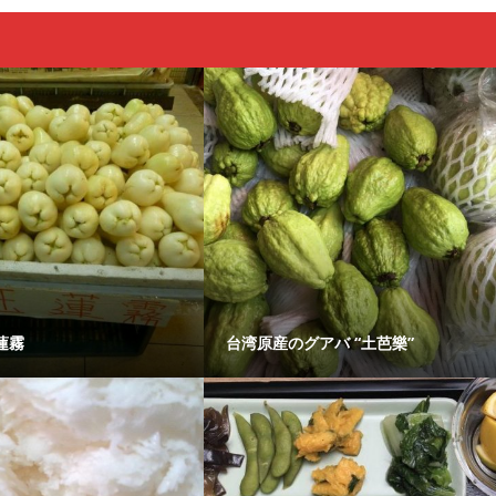
蓮霧
台湾原産のグアバ “土芭樂”