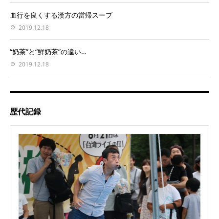
血行を良くする漢方の當帰スープ
2019.12.18
“奶茶”と“鮮奶茶”の違い…
2019.12.18
歴代記録