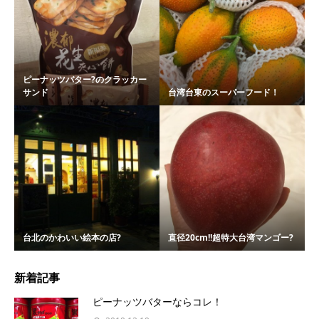
ピーナッツバター?のクラッカー
サンド
台湾台東のスーパーフード！
台北のかわいい絵本の店?
直径20cm!!超特大台湾マンゴー?
新着記事
ピーナッツバターならコレ！