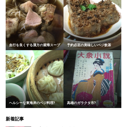
血行を良くする漢方の當帰スープ
予約必至の美味しいベジ飲茶
ヘルシーな東海岸のベジ料理?
高雄のガラクタ市?
新着記事