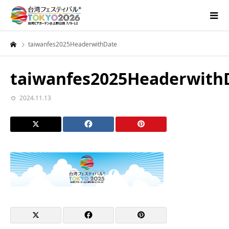
taiwanfes2025HeaderwithDate
taiwanfes2025Headerwith
2024.11.13