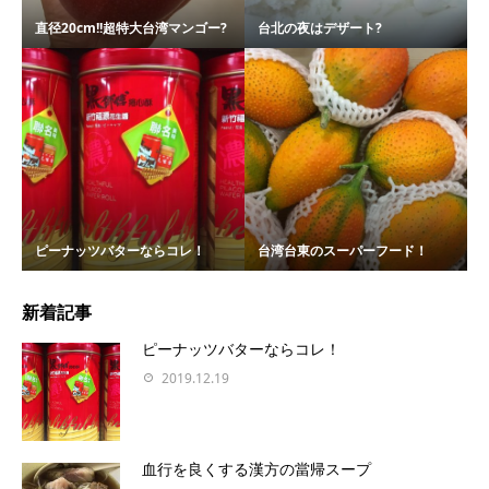
直径20cm!!超特大台湾マンゴー?
台北の夜はデザート?
ピーナッツバターならコレ！
台湾台東のスーパーフード！
新着記事
ピーナッツバターならコレ！
2019.12.19
血行を良くする漢方の當帰スープ