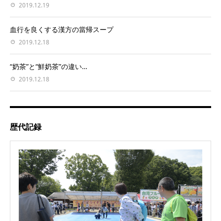
2019.12.19
血行を良くする漢方の當帰スープ
2019.12.18
“奶茶”と“鮮奶茶”の違い…
2019.12.18
歴代記録