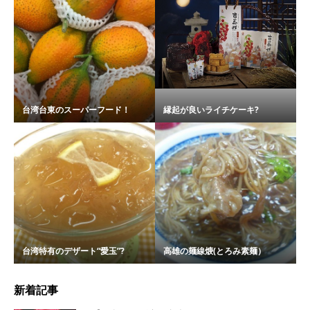
台湾台東のスーパーフード！
縁起が良いライチケーキ?
台湾特有のデザート“愛玉”?
高雄の麺線焿(とろみ素麺）
新着記事