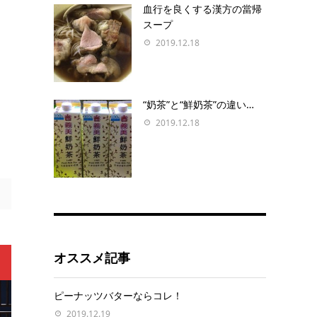
血行を良くする漢方の當帰
スープ
2019.12.18
“奶茶”と“鮮奶茶”の違い…
2019.12.18
オススメ記事
ピーナッツバターならコレ！
2019.12.19