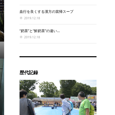
血行を良くする漢方の當帰スープ
2019.12.18
“奶茶”と“鮮奶茶”の違い…
2019.12.18
歴代記録