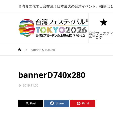
台湾食文化で日台交流！日本最大の台湾イベント。物語は１
台湾フェステ
ル™とは
bannerD740x280
bannerD740x280
2019.11.06
Post
Share
Pin it