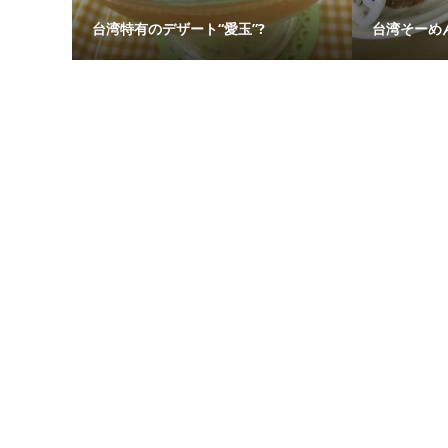
台湾特有のデザート“愛玉”?
台湾そーめ