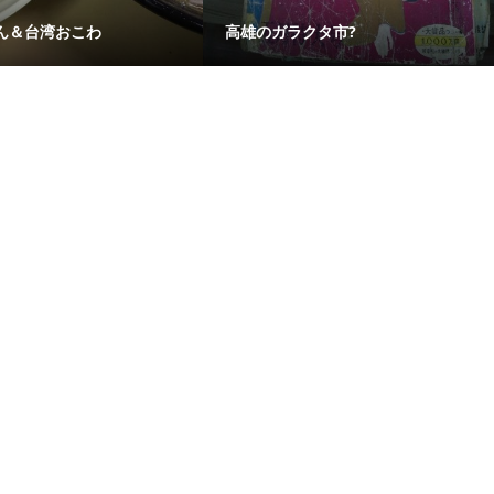
ん＆台湾おこわ
高雄のガラクタ市?