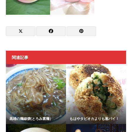
関連記事
高雄の麺線焿(とろみ素麺）
もはやタピオカよりも葱パイ！