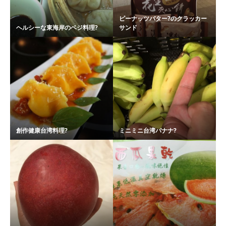
ピーナッツバター?のクラッカー
ヘルシーな東海岸のベジ料理?
サンド
創作健康台湾料理?
ミニミニ台湾バナナ?