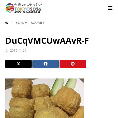
DuCqVMCUwAAvR-F
DuCqVMCUwAAvR-F
2019.11.29