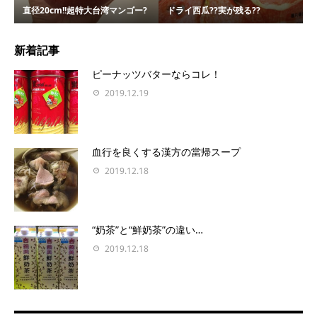
直径20cm!!超特大台湾マンゴー?
ドライ西瓜??実が残る??
新着記事
ピーナッツバターならコレ！
2019.12.19
血行を良くする漢方の當帰スープ
2019.12.18
“奶茶”と“鮮奶茶”の違い…
2019.12.18