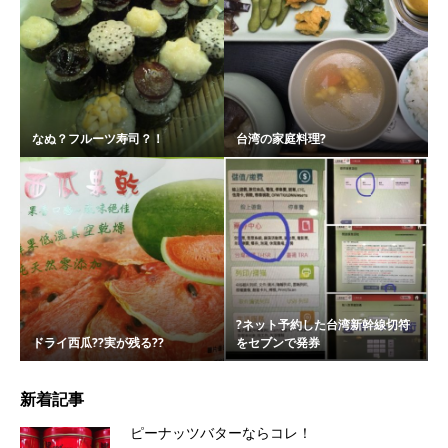
なぬ？フルーツ寿司？！
台湾の家庭料理?
?ネット予約した台湾新幹線切符
ドライ西瓜??実が残る??
をセブンで発券
新着記事
ピーナッツバターならコレ！