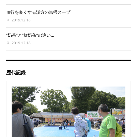
血行を良くする漢方の當帰スープ
2019.12.18
“奶茶”と“鮮奶茶”の違い…
2019.12.18
歴代記録