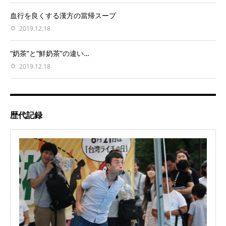
血行を良くする漢方の當帰スープ
2019.12.18
“奶茶”と“鮮奶茶”の違い…
2019.12.18
歴代記録