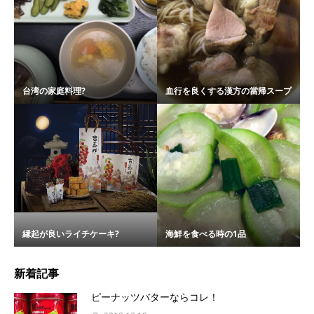
台湾の家庭料理?
血行を良くする漢方の當帰スープ
縁起が良いライチケーキ?
海鮮を食べる時の1品
新着記事
ピーナッツバターならコレ！