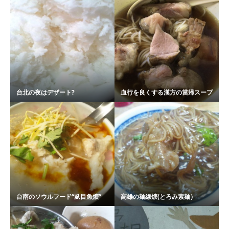
台北の夜はデザート?
血行を良くする漢方の當帰スープ
台南のソウルフード“虱目魚焿”
高雄の麺線焿(とろみ素麺）