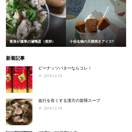
黄身が濃厚の滷鴨蛋（煮卵）
十份名物の天燈焼きアイス?
新着記事
ピーナッツバターならコレ！
2019.12.19
血行を良くする漢方の當帰スープ
2019.12.18