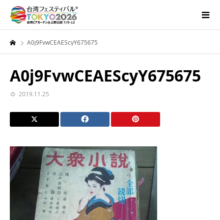
A0j9FvwCEAEScyY675675
A0j9FvwCEAEScyY675675
2019.11.25