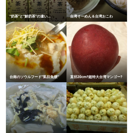
“奶茶”と“鮮奶茶”の違い…
台湾そーめん＆台湾おこわ
台南のソウルフード“虱目魚焿”
直径20cm!!超特大台湾マンゴー?