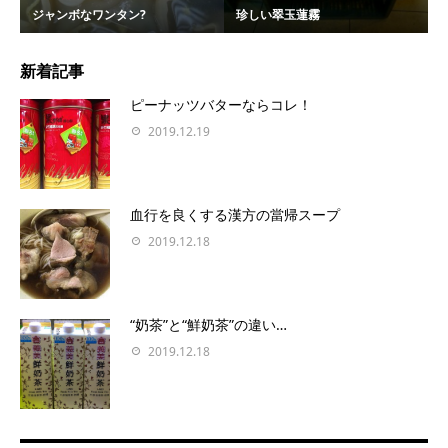
ジャンボなワンタン?
珍しい翠玉蓮霧
新着記事
ピーナッツバターならコレ！
2019.12.19
血行を良くする漢方の當帰スープ
2019.12.18
“奶茶”と“鮮奶茶”の違い…
2019.12.18