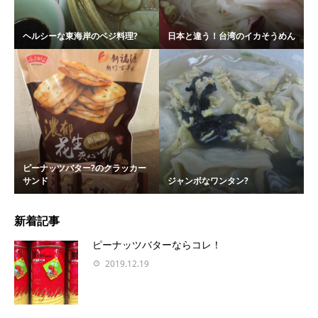
ヘルシーな東海岸のベジ料理?
日本と違う！台湾のイカそうめん
ピーナッツバター?のクラッカー
サンド
ジャンボなワンタン?
新着記事
ピーナッツバターならコレ！
2019.12.19